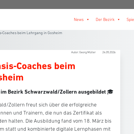
News
Der Bezirk
Spie
s‑Coaches beim Lehrgang in Gosheim
Autor: Georg Müller
24.05.2026
sis‑Coaches beim
sheim
 im Bezirk Schwarzwald/Zollern ausgebildet
🎓
d/Zollern freut sich über die erfolgreiche
innen und Trainern, die nun das Zertifikat als
en halten. Die Ausbildung fand vom 18. März bis
m statt und kombinierte digitale Lernphasen mit