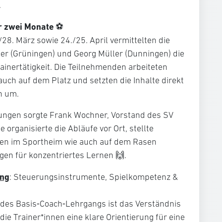
.
r zwei Monate
⚽
8. März sowie 24./25. April vermittelten die
er (Grüningen) und Georg Müller (Dunningen) die
inertätigkeit. Die Teilnehmenden arbeiteten
ch auf dem Platz und setzten die Inhalte direkt
n um.
ngen sorgte Frank Wochner, Vorstand des SV
organisierte die Abläufe vor Ort, stellte
fen im Sportheim wie auch auf dem Rasen
en für konzentriertes Lernen 🙌.
ung
: Steuerungsinstrumente, Spielkompetenz &
 des Basis‑Coach‑Lehrgangs ist das Verständnis
ie Trainer*innen eine klare Orientierung für eine