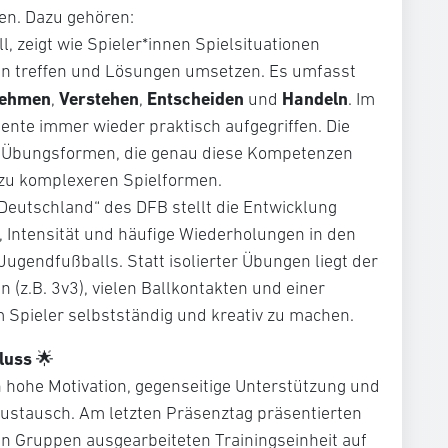
en. Dazu gehören:
 zeigt wie Spieler*innen Spielsituationen
 treffen und Lösungen umsetzen. Es umfasst
ehmen
Verstehen
Entscheiden
Handeln
,
,
und
. Im
nte immer wieder praktisch aufgegriffen. Die
 Übungsformen, die genau diese Kompetenzen
 zu komplexeren Spielformen.
 Deutschland“ des DFB stellt die Entwicklung
e, Intensität und häufige Wiederholungen in den
Jugendfußballs. Statt isolierter Übungen liegt der
 (z.B. 3v3), vielen Ballkontakten und einer
 Spieler selbstständig und kreativ zu machen.
luss
🌟
 hohe Motivation, gegenseitige Unterstützung und
Austausch. Am letzten Präsenztag präsentierten
en Gruppen ausgearbeiteten Trainingseinheit auf