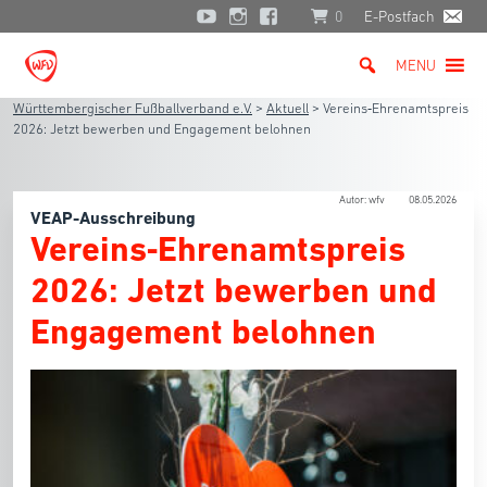
0
E-Postfach
MENU
Württembergischer Fußballverband e.V.
>
Aktuell
>
Vereins‑Ehrenamtspreis
2026: Jetzt bewerben und Engagement belohnen
Autor: wfv
08.05.2026
VEAP-Ausschreibung
Vereins‑Ehrenamtspreis
2026: Jetzt bewerben und
Engagement belohnen