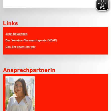
Links
Jetzt bewerben
Der Vereins-Ehrenamtspreis (VEAP)
Das Ehrenamt im wfv
Ansprechpartnerin