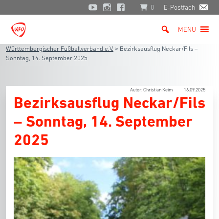
0
E-Postfach
MENU
Württembergischer Fußballverband e.V.
>
Bezirksausflug Neckar/Fils –
Sonntag, 14. September 2025
Autor: Christian Keim
16.09.2025
Bezirksausflug Neckar/Fils
– Sonntag, 14. September
2025