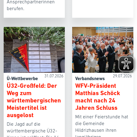
Ansprechpartnerinnen
berufen.
31.07.2026
29.07.2026
Ü-Wettbewerbe
Verbandsnews
Ü32-Großfeld: Der
WFV-Präsident
Weg zum
Matthias Schöck
württembergischen
macht nach 24
Meistertitel ist
Jahren Schluss
ausgelost
Mit einer Feierstunde hat
die Gemeinde
Die Jagd auf die
Hildrizhausen ihren
württembergische Ü32-
langjährigen