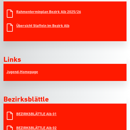
Rahmenterminplan Bezirk Alb 2025/26
Übersicht Staffeln im Bezirk Alb
Links
Jugend-Homepage
Bezirksblättle
BEZIRKSBLÄTTLE Alb 01
BEZIRKSBLÄTTLE Alb 02