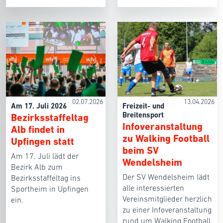
02.07.2026
13.04.2026
Am 17. Juli 2026
Freizeit- und
Breitensport
Bezirksstaffeltag
Infoveranstaltung
Alb findet in
zu Walking Football
Upfingen statt
beim SV
Am 17. Juli lädt der
Wendelsheim
Bezirk Alb zum
Der SV Wendelsheim lädt
Bezirksstaffeltag ins
alle interessierten
Sportheim in Upfingen
Vereinsmitglieder herzlich
ein.
zu einer Infoveranstaltung
rund um Walking Football