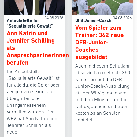
04.08.2026
04.08.2026
Anlaufstelle für
DFB Junior-Coach
"Sexualisierte Gewalt"
Vom Spieler zum
Ann Katrin und
Trainer: 362 neue
Jennifer Schilling
DFB-Junior-
als
Coaches
Ansprechpartnerinnen
ausgebildet
berufen
Auch in diesem Schuljahr
Die Anlaufstelle
absolvierten mehr als 350
„Sexualisierte Gewalt“ ist
Kinder erneut die DFB-
für alle da, die Opfer oder
Junior-Coach-Ausbildung,
Zeugen von sexuellen
die der WFV gemeinsam
Übergriffen oder
mit dem MInisterium für
unangemessenem
Kultus, Jugend und Sport
Verhalten wurden. Der
kostenlos an Schulen
WFV hat Ann Katrin und
anbietet.
Jennifer Schilling als
neue