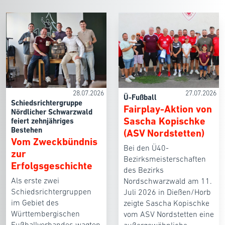
28.07.2026
27.07.2026
Ü-Fußball
Schiedsrichtergruppe
Fairplay-Aktion von
Nördlicher Schwarzwald
Sascha Kopischke
feiert zehnjähriges
Bestehen
(ASV Nordstetten)
Vom Zweckbündnis
Bei den Ü40-
zur
Bezirksmeisterschaften
Erfolgsgeschichte
des Bezirks
Als erste zwei
Nordschwarzwald am 11.
Schiedsrichtergruppen
Juli 2026 in Dießen/Horb
im Gebiet des
zeigte Sascha Kopischke
Württembergischen
vom ASV Nordstetten eine
Fußballverbandes wagten