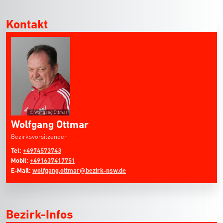
Kontakt
© Wolfgang Ottmar
Wolfgang Ottmar
Bezirksvorsitzender
Tel:
+4974573743
Mobil:
+491637417751
E-Mail:
wolfgang.ottmar@bezirk-nsw.de
Bezirk-Infos