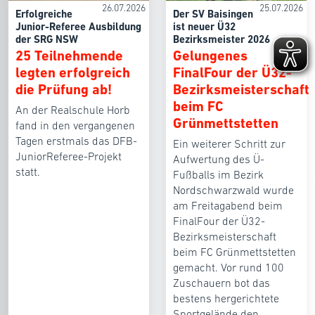
26.07.2026
25.07.2026
Erfolgreiche
Der SV Baisingen
Junior-Referee Ausbildung
ist neuer Ü32
der SRG NSW
Bezirksmeister 2026
25 Teilnehmende
Gelungenes
legten erfolgreich
FinalFour der Ü32-
die Prüfung ab!
Bezirksmeisterschaft
beim FC
An der Realschule Horb
Grünmettstetten
fand in den vergangenen
Tagen erstmals das DFB-
Ein weiterer Schritt zur
JuniorReferee-Projekt
Aufwertung des Ü-
statt.
Fußballs im Bezirk
Nordschwarzwald wurde
am Freitagabend beim
FinalFour der Ü32-
Bezirksmeisterschaft
beim FC Grünmettstetten
gemacht. Vor rund 100
Zuschauern bot das
bestens hergerichtete
Sportgelände den