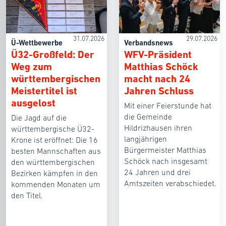
31.07.2026
29.07.2026
Ü-Wettbewerbe
Verbandsnews
Ü32-Großfeld: Der
WFV-Präsident
Weg zum
Matthias Schöck
württembergischen
macht nach 24
Meistertitel ist
Jahren Schluss
ausgelost
Mit einer Feierstunde hat
die Gemeinde
Die Jagd auf die
Hildrizhausen ihren
württembergische Ü32-
langjährigen
Krone ist eröffnet: Die 16
Bürgermeister Matthias
besten Mannschaften aus
Schöck nach insgesamt
den württembergischen
24 Jahren und drei
Bezirken kämpfen in den
Amtszeiten verabschiedet.
kommenden Monaten um
den Titel.