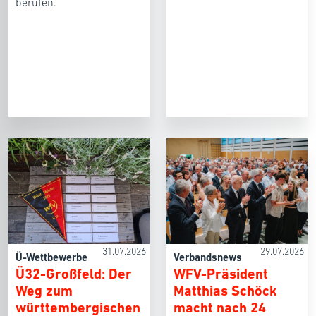
berufen.
31.07.2026
29.07.2026
Ü-Wettbewerbe
Verbandsnews
Ü32-Großfeld: Der
WFV-Präsident
Weg zum
Matthias Schöck
württembergischen
macht nach 24