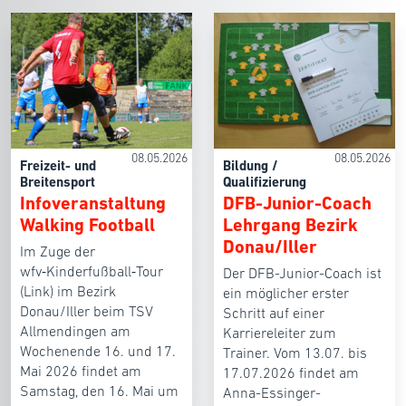
08.05.2026
08.05.2026
Freizeit- und
Bildung /
Breitensport
Qualifizierung
Infoveranstaltung
DFB-Junior-Coach
Walking Football
Lehrgang Bezirk
Donau/Iller
Im Zuge der
wfv‑Kinderfußball‑Tour
Der DFB-Junior-Coach ist
(Link) im Bezirk
ein möglicher erster
Donau/Iller beim TSV
Schritt auf einer
Allmendingen am
Karriereleiter zum
Wochenende 16. und 17.
Trainer. Vom 13.07. bis
Mai 2026 findet am
17.07.2026 findet am
Samstag, den 16. Mai um
Anna-Essinger-