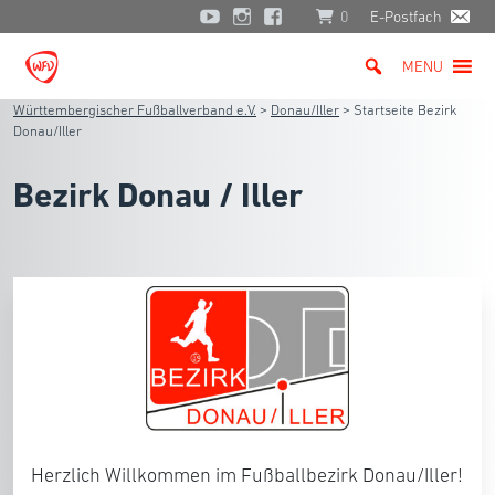
0
E-Postfach
MENU
Württembergischer Fußballverband e.V.
>
Donau/Iller
>
Startseite Bezirk
Donau/Iller
Bezirk Donau / Iller
Herzlich Willkommen im Fußballbezirk Donau/Iller!