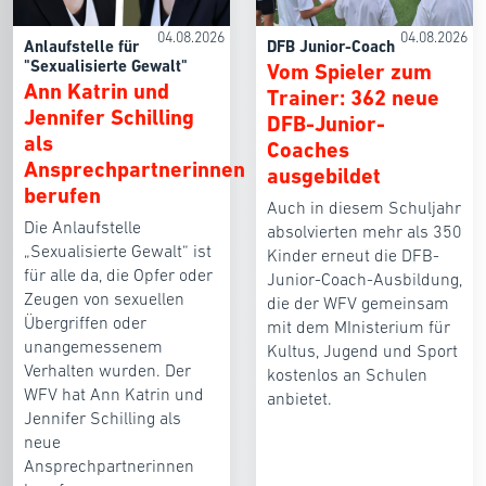
04.08.2026
04.08.2026
Anlaufstelle für
DFB Junior-Coach
"Sexualisierte Gewalt"
Vom Spieler zum
Ann Katrin und
Trainer: 362 neue
Jennifer Schilling
DFB-Junior-
als
Coaches
Ansprechpartnerinnen
ausgebildet
berufen
Auch in diesem Schuljahr
Die Anlaufstelle
absolvierten mehr als 350
„Sexualisierte Gewalt“ ist
Kinder erneut die DFB-
für alle da, die Opfer oder
Junior-Coach-Ausbildung,
Zeugen von sexuellen
die der WFV gemeinsam
Übergriffen oder
mit dem MInisterium für
unangemessenem
Kultus, Jugend und Sport
Verhalten wurden. Der
kostenlos an Schulen
WFV hat Ann Katrin und
anbietet.
Jennifer Schilling als
neue
Ansprechpartnerinnen