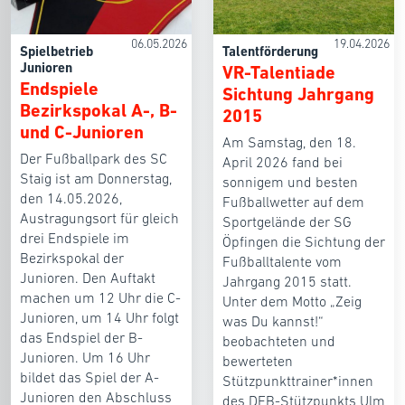
06.05.2026
19.04.2026
Spielbetrieb
Talentförderung
Junioren
VR-Talentiade
Endspiele
Sichtung Jahrgang
Bezirkspokal A-, B-
2015
und C-Junioren
Am Samstag, den 18.
Der Fußballpark des SC
April 2026 fand bei
Staig ist am Donnerstag,
sonnigem und besten
den 14.05.2026,
Fußballwetter auf dem
Austragungsort für gleich
Sportgelände der SG
drei Endspiele im
Öpfingen die Sichtung der
Bezirkspokal der
Fußballtalente vom
Junioren. Den Auftakt
Jahrgang 2015 statt.
machen um 12 Uhr die C-
Unter dem Motto „Zeig
Junioren, um 14 Uhr folgt
was Du kannst!“
das Endspiel der B-
beobachteten und
Junioren. Um 16 Uhr
bewerteten
bildet das Spiel der A-
Stützpunkttrainer*innen
Junioren den Abschluss
des DFB-Stützpunkts Ulm