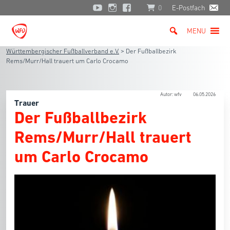
0
E-Postfach
MENU
Württembergischer Fußballverband e.V.
>
Der Fußballbezirk
Rems/Murr/Hall trauert um Carlo Crocamo
Autor: wfv
06.05.2026
Trauer
Der Fußballbezirk
Rems/Murr/Hall trauert
um Carlo Crocamo