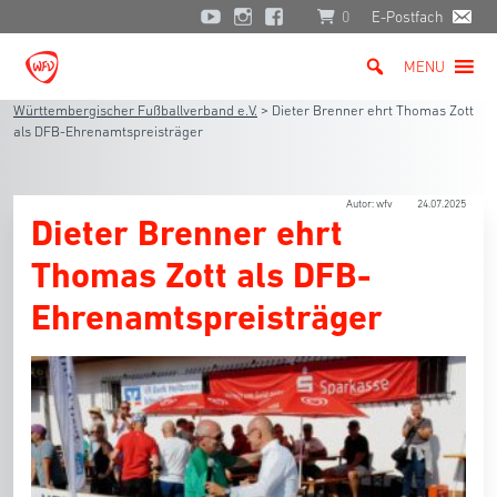
0
E-Postfach
MENU
Württembergischer Fußballverband e.V.
>
Dieter Brenner ehrt Thomas Zott
als DFB-Ehrenamtspreisträger
Autor: wfv
24.07.2025
Dieter Brenner ehrt
Thomas Zott als DFB-
Ehrenamtspreisträger