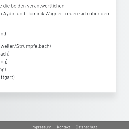
e die beiden verantwortlichen
 Aydin und Dominik Wagner freuen sich über den
ind:
enweiler/Strümpfelbach)
bach)
ang)
ng)
ttgart)
Impressum
Kontakt
Datenschutz