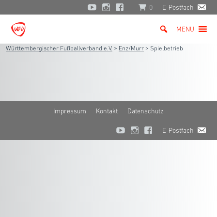
0
E-Postfach
MENU
Württembergischer Fußballverband e.V.
>
Enz/Murr
>
Spielbetrieb
Impressum
Kontakt
Datenschutz
E-Postfach