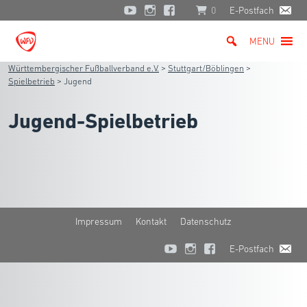
0
E-Postfach
MENU
Württembergischer Fußballverband e.V.
>
Stuttgart/Böblingen
>
Spielbetrieb
>
Jugend
Jugend-Spielbetrieb
Impressum
Kontakt
Datenschutz
E-Postfach