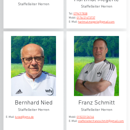
Staffelleiter Herren
Staffelleiter Herren
Tel:
07947/7838
Mobil:
0176/21473737
E-Mail:
hartmut.megerle@gmail.com
Bernhard Nied
Franz Schmitt
Staffelleiter Herren
Staffelleiter Herren
E-Mail:
b.nied@gmx.de
Mobil:
015223126144
E-Mail:
staffelleiter.franzschmitt@gmail.com