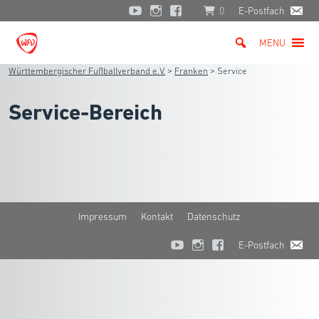
0
E-Postfach
MENU
Württembergischer Fußballverband e.V.
>
Franken
>
Service
Service-Bereich
Impressum
Kontakt
Datenschutz
E-Postfach