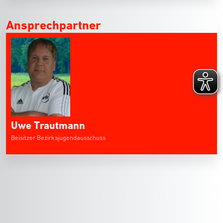
Ansprechpartner
Uwe Trautmann
Beisitzer Bezirksjugendausschuss