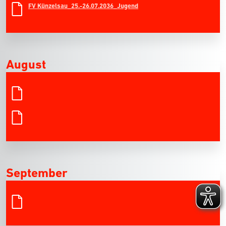
FV Künzelsau_25.-26.07.2036_Jugend
August
September