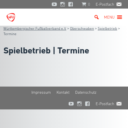
0
E-Postfach
MENU
Württembergischer Fußballverband e.V.
>
Oberschwaben
>
Spielbetrieb
>
Termine
Spielbetrieb | Termine
Impressum
Kontakt
Datenschutz
E-Postfach