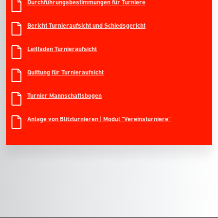
Durchführungsbestimmungen für Turniere
Bericht Turnieraufsicht und Schiedsgericht
Leitfaden Turnieraufsicht
Quittung für Turnieraufsicht
Turnier Mannschaftsbogen
Anlage von Blitzturnieren | Modul "Vereinsturniere"