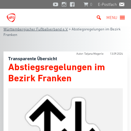
0
E-Postfach
MENU
Württembergischer Fußballverband e.V.
>
Abstiegsregelungen im Bezirk
Franken
Autor: Tatjana Megerle
13.09.2024
Transparente Übersicht
Abstiegsregelungen im
Bezirk Franken