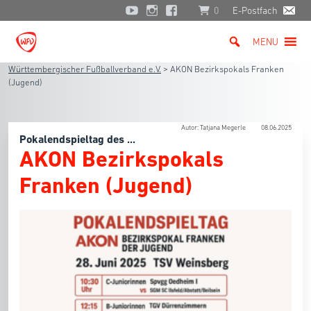
0
E-Postfach
MENU
Württembergischer Fußballverband e.V.
>
AKON Bezirkspokals Franken
(Jugend)
Autor: Tatjana Megerle
08.06.2025
Pokalendspieltag des ...
AKON Bezirkspokals
Franken (Jugend)