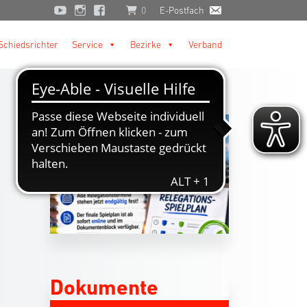
0
E-Postfach
Schiedsrichter
Service
Bezirke
Verband
Dokumente