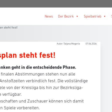
News
Der Bezirk
Spielbetrieb
n steht fest!
Autor: Tatjana Megerle
07.06.2026
plan steht fest!
anken geht in die entscheidende Phase.
 finalen Abstimmungen stehen nun alle
nstoßzeiten verbindlich fest. Die vollständige
le von der Kreisliga bis hin zur Bezirksliga-
e verfügbar.
annschaften und Zuschauer können sich damit
n Spiele vorbereiten.