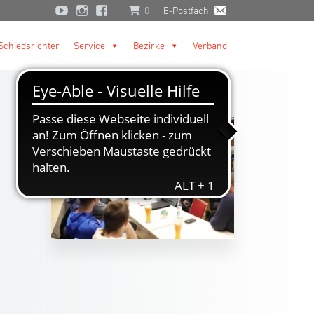
0
E-Postfach
Schiedsrichter
Service
Bezirke
Verband