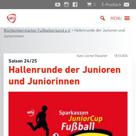
0
E-Postfach
MENU
Württembergischer Fußballverband e.V.
>
Hallenrunde der Junioren und
Juniorinnen
Autor: Jochen Thalacker
18.10.2024
Saison 24/25
Hallenrunde der Junioren
und Juniorinnen