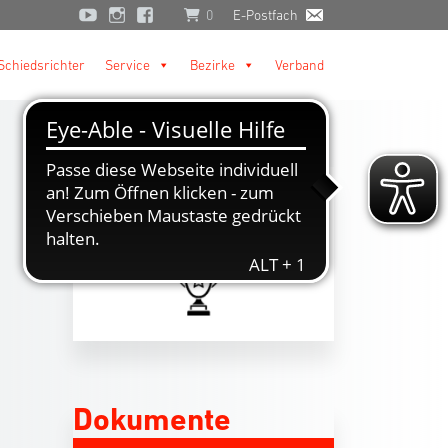
0
E-Postfach
Schiedsrichter
Service
Bezirke
Verband
Dokumente