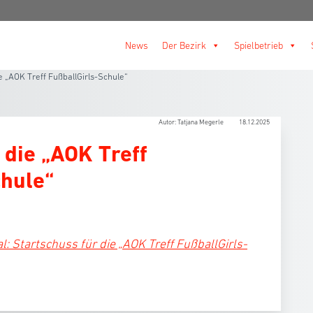
News
Der Bezirk
Spielbetrieb
e „AOK Treff FußballGirls-Schule“
Autor: Tatjana Megerle
18.12.2025
 die „AOK Treff
chule“
 Startschuss für die „AOK Treff FußballGirls-