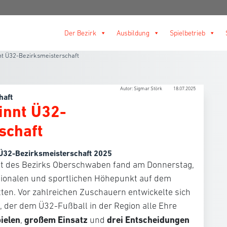
Der Bezirk
Ausbildung
Spielbetrieb
nt Ü32-Bezirksmeisterschaft
Autor: Sigmar Störk
18.07.2025
haft
innt Ü32-
schaft
 Ü32-Bezirksmeisterschaft 2025
ft des Bezirks Oberschwaben fand am Donnerstag,
otionalen und sportlichen Höhepunkt auf dem
ten. Vor zahlreichen Zuschauern entwickelte sich
 der dem Ü32-Fußball in der Region alle Ehre
ielen
großem Einsatz
drei Entscheidungen
,
und