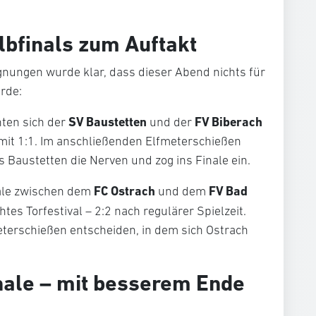
bfinals zum Auftakt
gnungen wurde klar, dass dieser Abend nichts für
rde:
SV Baustetten
FV Biberach
nten sich der
und der
 mit 1:1. Im anschließenden Elfmeterschießen
s Baustetten die Nerven und zog ins Finale ein.
FC Ostrach
FV Bad
nale zwischen dem
und dem
tes Torfestival – 2:2 nach regulärer Spielzeit.
terschießen entscheiden, in dem sich Ostrach
nale – mit besserem Ende