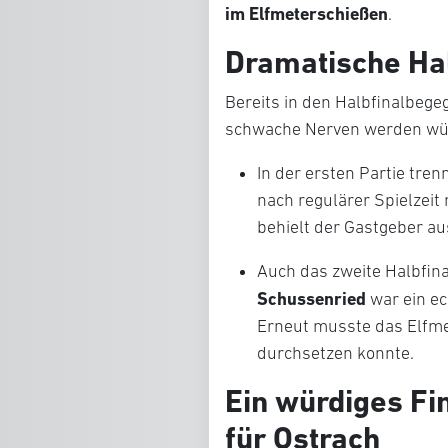
im Elfmeterschießen
.
Dramatische Hal
Bereits in den Halbfinalbege
schwache Nerven werden wü
In der ersten Partie tren
nach regulärer Spielzeit
behielt der Gastgeber au
Auch das zweite Halbfi
Schussenried
war ein ech
Erneut musste das Elfme
durchsetzen konnte.
Ein würdiges Fi
für Ostrach