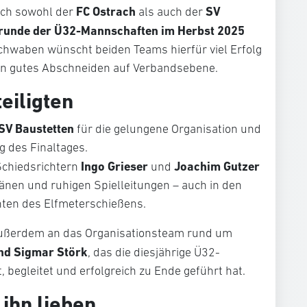
FC Ostrach
SV
ich sowohl der
als auch der
runde der Ü32-Mannschaften im Herbst 2025
rschwaben wünscht beiden Teams hierfür viel Erfolg
in gutes Abschneiden auf Verbandsebene.
eiligten
SV Baustetten
für die gelungene Organisation und
g des Finaltages.
Ingo Grieser
Joachim Gutzer
Schiedsrichtern
und
änen und ruhigen Spielleitungen – auch in den
ten des Elfmeterschießens.
außerdem an das Organisationsteam rund um
nd Sigmar Störk
, das die diesjährige Ü32-
 begleitet und erfolgreich zu Ende geführt hat.
 ihn lieben