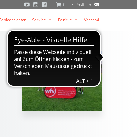
0
E-Postfach
Schiedsrichter
Service
Bezirke
Verband