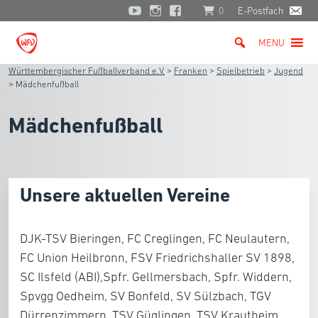
0
E-Postfach
MENU
Württembergischer Fußballverband e.V.
>
Franken
>
Spielbetrieb
>
Jugend
>
Mädchenfußball
Mädchenfußball
Unsere aktuellen Vereine
DJK-TSV Bieringen, FC Creglingen, FC Neulautern,
FC Union Heilbronn, FSV Friedrichshaller SV 1898,
SC Ilsfeld (ABI),Spfr. Gellmersbach, Spfr. Widdern,
Spvgg Oedheim, SV Bonfeld, SV Sülzbach, TGV
Dürrenzimmern, TSV Güglingen, TSV Krautheim,