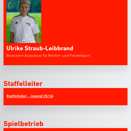
Ulrike Straub-Leibbrand
Beisitzerin Ausschuss für Breiten- und Freizeitsport
Staffelleiter
Staffelleiter - Jugend 25/26
Spielbetrieb