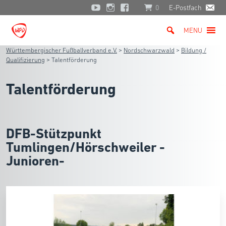
0
E-Postfach
MENU
Württembergischer Fußballverband e.V.
>
Nordschwarzwald
>
Bildung /
Qualifizierung
>
Talentförderung
Talentförderung
DFB-Stützpunkt
Tumlingen/Hörschweiler -
Junioren-