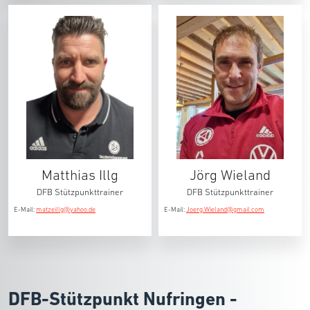
Matthias Illg
Jörg Wieland
DFB Stützpunkttrainer
DFB Stützpunkttrainer
E-Mail:
matzeillg@yahoo.de
E-Mail:
Joerg.Wieland@gmail.com
DFB-Stützpunkt Nufringen -