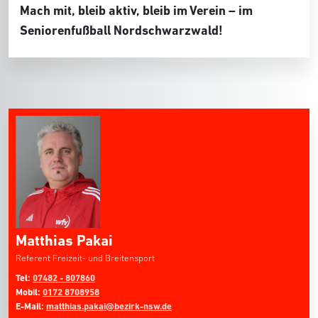
Mach mit, bleib aktiv, bleib im Verein – im
Seniorenfußball Nordschwarzwald!
Matthias Pakai
Referent Freizeit- und Breitensport
Tel:
07482 - 807860
Mobil:
0172 8708958
E-Mail:
matthias.pakai@bezirk-nsw.de