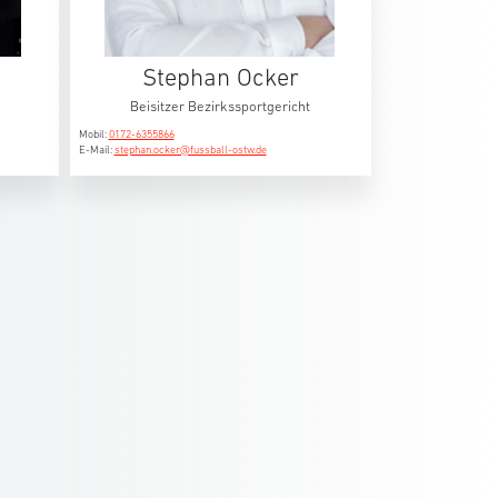
Stephan Ocker
Beisitzer Bezirkssportgericht
Mobil:
0172-6355866
E-Mail:
stephan.ocker@fussball-ostw.de