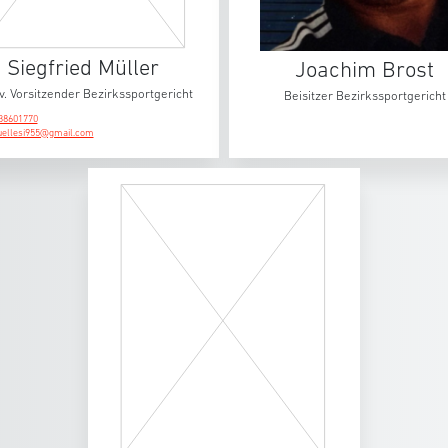
Siegfried Müller
Joachim Brost
lv. Vorsitzender Bezirkssportgericht
Beisitzer Bezirkssportgericht
38601770
ellesi955@gmail.com