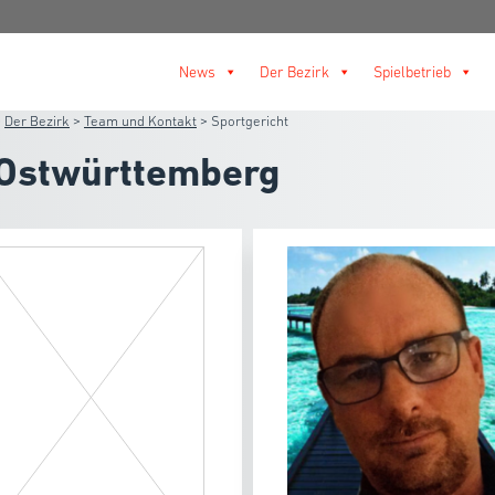
News
Der Bezirk
Spielbetrieb
>
Der Bezirk
>
Team und Kontakt
>
Sportgericht
 Ostwürttemberg