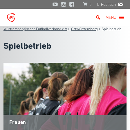
0
E-Postfach
MENU
Württembergischer Fußballverband e.V.
>
Ostwürttemberg
>
Spielbetrieb
Spielbetrieb
Frauen