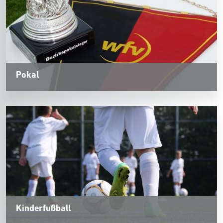
Pokal
Kinderfußball