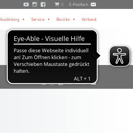
0
E-Postfach
Ausbildung
Service
Bezirke
Verband
E-Postfach