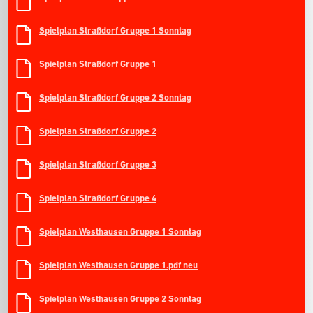
Spielplan Straßdorf Gruppe 1 Sonntag
Spielplan Straßdorf Gruppe 1
Spielplan Straßdorf Gruppe 2 Sonntag
Spielplan Straßdorf Gruppe 2
Spielplan Straßdorf Gruppe 3
Spielplan Straßdorf Gruppe 4
Spielplan Westhausen Gruppe 1 Sonntag
Spielplan Westhausen Gruppe 1.pdf neu
Spielplan Westhausen Gruppe 2 Sonntag