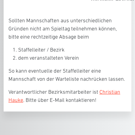
Sollten Mannschaften aus unterschiedlichen
Gründen nicht am Spieltag teilnehmen können,
bitte eine rechtzeitige Absage beim
Staffelleiter / Bezirk
dem veranstalteten Verein
So kann eventuelle der Staffelleiter eine
Mannschaft von der Warteliste nachrücken lassen.
Verantwortlicher Bezirksmitarbeiter ist
Christian
Hauke
. Bitte über E-Mail kontaktieren!