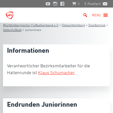
0
E-Postfach
MENU
Württembergischer Fußballverband e.V.
>
Ostwürttemberg
>
Spielbetrieb
>
Hallenfußball
>
Juniorinnen
Informationen
Verantwortlicher Bezirksmitarbeiter für die
Hallenrunde ist
Klaus Schumacher
.
Endrunden Juniorinnen