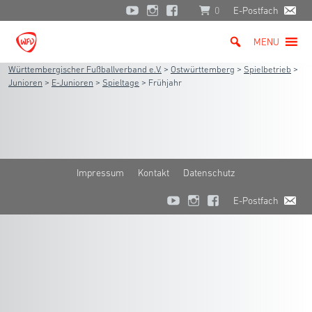
0
E-Postfach
MENU
Württembergischer Fußballverband e.V.
>
Ostwürttemberg
>
Spielbetrieb
>
Junioren
>
E-Junioren
>
Spieltage
>
Frühjahr
Impressum
Kontakt
Datenschutz
E-Postfach