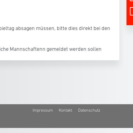
eltag absagen müssen, bitte dies direkt bei den
tzliche Mannschaftenn gemeldet werden sollen
Impressum
Kontakt
Datenschutz