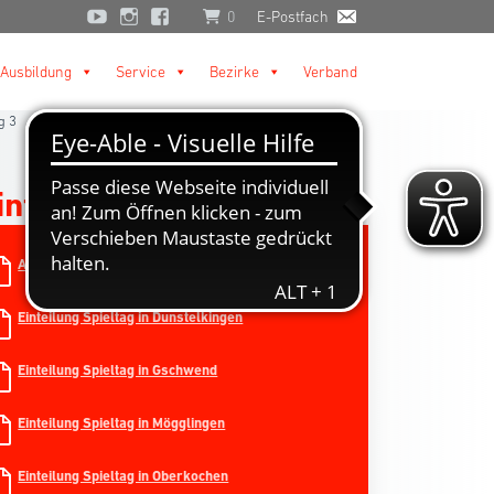
0
E-Postfach
Ausbildung
Service
Bezirke
Verband
g 3
inteilungen 3. Spieltag
Aufstellung Spieltage mit Ansprechpartner
Einteilung Spieltag in Dunstelkingen
Einteilung Spieltag in Gschwend
Einteilung Spieltag in Mögglingen
Einteilung Spieltag in Oberkochen