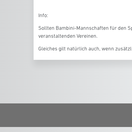
Info
:
Sollten Bambini-Mannschaften für den Spi
veranstaltenden Vereinen.
Gleiches gilt natürlich auch, wenn zusä