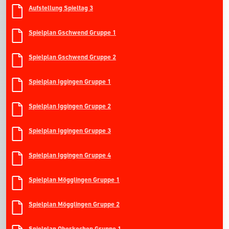
Aufstellung Spieltag 3
Spielplan Gschwend Gruppe 1
Spielplan Gschwend Gruppe 2
Spielplan Iggingen Gruppe 1
Spielplan Iggingen Gruppe 2
Spielplan Iggingen Gruppe 3
Spielplan Iggingen Gruppe 4
Spielplan Mögglingen Gruppe 1
Spielplan Mögglingen Gruppe 2
Spielplan Oberkochen Gruppe 1