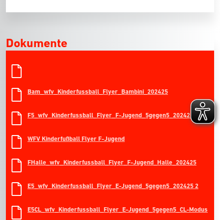
Dokumente
Bam_wfv_Kinderfussball_Flyer_Bambini_202425
F5_wfv_Kinderfussball_Flyer_F-Jugend_5gegen5_202425
WFV Kinderfußball Flyer F-Jugend
FHalle_wfv_Kinderfussball_Flyer_F-Jugend_Halle_202425
E5_wfv_Kinderfussball_Flyer_E-Jugend_5gegen5_202425 2
E5CL_wfv_Kinderfussball_Flyer_E-Jugend_5gegen5_CL-Modus