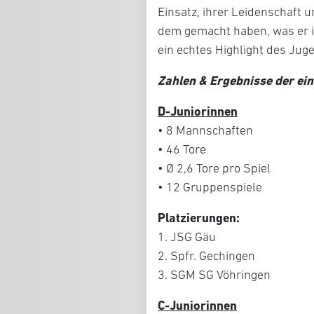
Einsatz, ihrer Leidenschaft 
dem gemacht haben, was er i
ein echtes Highlight des Ju
Zahlen & Ergebnisse der ei
D-Juniorinnen
• 8 Mannschaften
• 46 Tore
• Ø 2,6 Tore pro Spiel
• 12 Gruppenspiele
Platzierungen:
1. JSG Gäu
2. Spfr. Gechingen
3. SGM SG Vöhringen
C-Juniorinnen