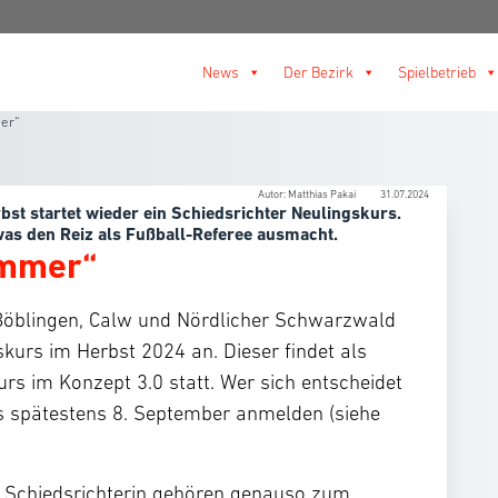
News
Der Bezirk
Spielbetrieb
mer“
Autor: Matthias Pakai
31.07.2024
bst startet wieder ein Schiedsrichter Neulingskurs.
as den Reiz als Fußball-Referee ausmacht.
immer“
Böblingen, Calw und Nördlicher Schwarzwald
skurs im Herbst 2024 an. Dieser findet als
urs im Konzept 3.0 statt. Wer sich entscheidet
is spätestens 8. September anmelden (siehe
ie Schiedsrichterin gehören genauso zum