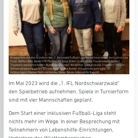
Gruppenfoto mit den Gründern der „1. Inklusiven Fußball-Liga Nordschwarzwald“ (von Links): Lisa
Först, Steffen Bähr (beide CFR Pforzheim), Katja Völker (Lebenshilfe Freudenstadt), Robert
Trautwein (stellvertretender Bezirksvorsitzender Nördlicher Schwarzwald), Friedbert Theurer
(Schwarzwaldwerkstätten Dornstetten), Jürgen Kistner (Inklusionsbeauftragter SV
Vollmaringen), Manuel Nafz und Annika Stieler (beide Lebenshilfe Nagold)
Im Mai 2023 wird die „1. IFL Nordschwarzwald“
den Spielbetrieb aufnehmen. Spiele in Turnierform
sind mit vier Mannschaften geplant.
Dem Start einer inklusiven Fußball-Liga steht
nichts mehr im Wege. In einer Besprechung mit
Teilnehmern von Lebenshilfe-Einrichtungen,
Vertretern des Württembergischen