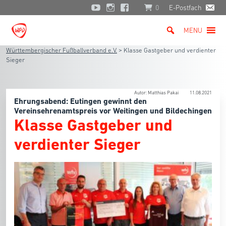
0
E-Postfach
MENU
Württembergischer Fußballverband e.V.
>
Klasse Gastgeber und verdienter
Sieger
Autor: Matthias Pakai
11.08.2021
Ehrungsabend: Eutingen gewinnt den
Vereinsehrenamtspreis vor Weitingen und Bildechingen
Klasse Gastgeber und
verdienter Sieger