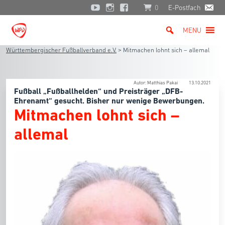
0
E-Postfach
MENU
Württembergischer Fußballverband e.V.
>
Mitmachen lohnt sich – allemal
Autor: Matthias Pakai
13.10.2021
Fußball „Fußballhelden“ und Preisträger „DFB-
Ehrenamt“ gesucht. Bisher nur wenige Bewerbungen.
Mitmachen lohnt sich –
allemal