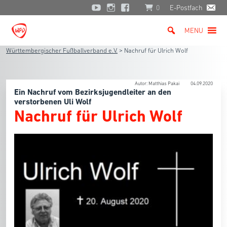
0
E-Postfach
MENU
Württembergischer Fußballverband e.V.
>
Nachruf für Ulrich Wolf
Autor: Matthias Pakai
04.09.2020
Ein Nachruf vom Bezirksjugendleiter an den
verstorbenen Uli Wolf
Nachruf für Ulrich Wolf