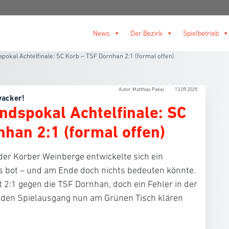
News
Der Bezirk
Spielbetrieb
okal Achtelfinale: SC Korb – TSF Dornhan 2:1 (formal offen)
Autor: Matthias Pakai
13.09.2025
wacker!
dspokal Achtelfinale: SC
han 2:1 (formal offen)
der Korber Weinberge entwickelte sich ein
les bot – und am Ende doch nichts bedeuten könnte.
2:1 gegen die TSF Dornhan, doch ein Fehler in der
den Spielausgang nun am Grünen Tisch klären