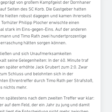
 geprägt von großem Kampfgeist der Dornhaner
uf Seiten des SC Korb. Die Gastgeber hatten
ste hielten robust dagegen und kamen ihrerseits
Torhüter Philipp Plocher erwischte einen
al stark im Eins-gegen-Eins. Auf der anderen
emann und Timo Rath zwei hundertprozentige
Überraschung hätten sorgen können.
chließen und sich Unaufmerksamkeiten
kalt seine Gelegenheiten: In der 60. Minute traf
uten später erhöhte Jack Grubert zum 2:0. Zwar
zum Schluss und belohnten sich in der
nten Ehrentreffer durch Timo Rath per Strafstoß,
s nichts mehr.
nn spätestens nach dem zweiten Treffer war klar:
ler auf dem Feld, der ein Jahr zu jung und damit
amit liegt die Entscheidung nicht mehr zwischen