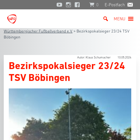
0
E-Postfach
MENU
Württembergischer Fußballverband e.V.
>
Bezirkspokalsieger 23/24 TSV
Böbingen
Autor: Klaus Schumacher
10.05.2024
Bezirkspokalsieger 23/24
TSV Böbingen