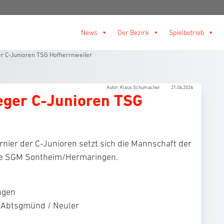
News
Der Bezirk
Spielbetrieb
r C-Junioren TSG Hofherrnweiler
Autor: Klaus Schumacher
21.06.2026
eger C-Junioren TSG
rnier der C-Junioren setzt sich die Mannschaft der
ie SGM Sontheim/Hermaringen.
ngen
 Abtsgmünd / Neuler