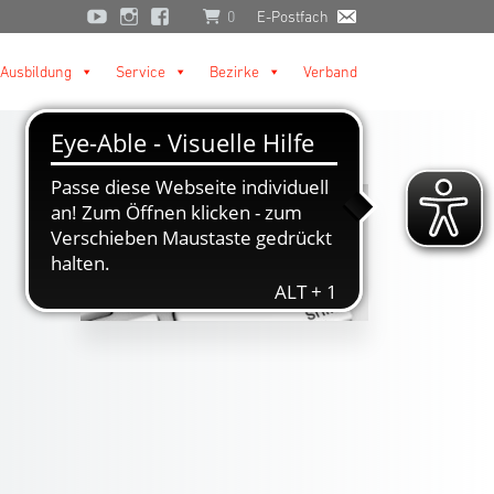
0
E-Postfach
Ausbildung
Service
Bezirke
Verband