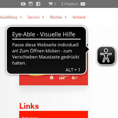
0
E-Postfach
Ausbildung
Service
Bezirke
Verband
Links