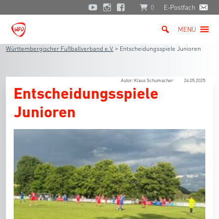
0
E-Postfach
MENU
Württembergischer Fußballverband e.V.
>
Entscheidungsspiele Junioren
Autor: Klaus Schumacher
24.05.2025
Entscheidungsspiele
Junioren